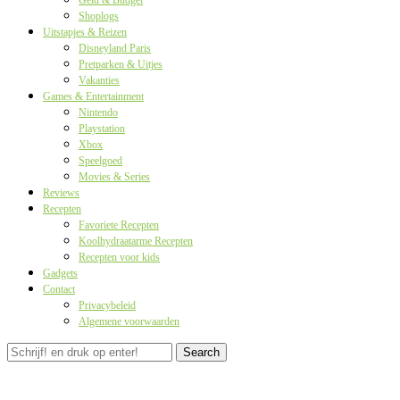
Geld & Budget
Shoplogs
Uitstapjes & Reizen
Disneyland Paris
Pretparken & Uitjes
Vakanties
Games & Entertainment
Nintendo
Playstation
Xbox
Speelgoed
Movies & Series
Reviews
Recepten
Favoriete Recepten
Koolhydraatarme Recepten
Recepten voor kids
Gadgets
Contact
Privacybeleid
Algemene voorwaarden
Search