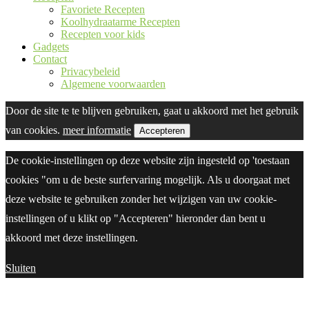
Favoriete Recepten
Koolhydraatarme Recepten
Recepten voor kids
Gadgets
Contact
Privacybeleid
Algemene voorwaarden
Door de site te te blijven gebruiken, gaat u akkoord met het gebruik
van cookies.
meer informatie
Accepteren
De cookie-instellingen op deze website zijn ingesteld op 'toestaan
cookies "om u de beste surfervaring mogelijk. Als u doorgaat met
deze website te gebruiken zonder het wijzigen van uw cookie-
instellingen of u klikt op "Accepteren" hieronder dan bent u
akkoord met deze instellingen.
Sluiten