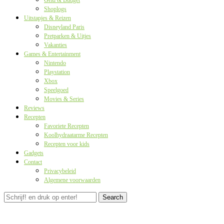
Geld & Budget
Shoplogs
Uitstapjes & Reizen
Disneyland Paris
Pretparken & Uitjes
Vakanties
Games & Entertainment
Nintendo
Playstation
Xbox
Speelgoed
Movies & Series
Reviews
Recepten
Favoriete Recepten
Koolhydraatarme Recepten
Recepten voor kids
Gadgets
Contact
Privacybeleid
Algemene voorwaarden
Search