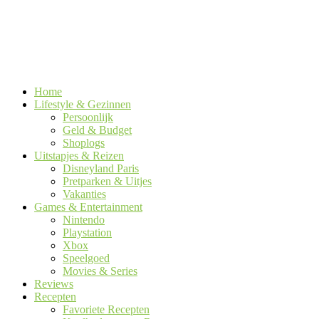
Home
Lifestyle & Gezinnen
Persoonlijk
Geld & Budget
Shoplogs
Uitstapjes & Reizen
Disneyland Paris
Pretparken & Uitjes
Vakanties
Games & Entertainment
Nintendo
Playstation
Xbox
Speelgoed
Movies & Series
Reviews
Recepten
Favoriete Recepten