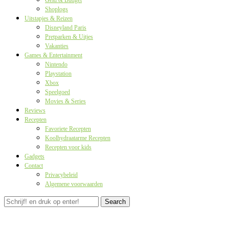
Geld & Budget
Shoplogs
Uitstapjes & Reizen
Disneyland Paris
Pretparken & Uitjes
Vakanties
Games & Entertainment
Nintendo
Playstation
Xbox
Speelgoed
Movies & Series
Reviews
Recepten
Favoriete Recepten
Koolhydraatarme Recepten
Recepten voor kids
Gadgets
Contact
Privacybeleid
Algemene voorwaarden
Search