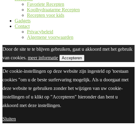
Favoriete Recepten
Koolhydraatarme Recepten
Recepten voor kids
Gadgets
Contact
Privacybeleid
Algemene voorwaarden
Door de site te te blijven gebruiken, gaat u akkoord met het gebruik
van cookies.
meer informatie
Accepteren
De cookie-instellingen op deze website zijn ingesteld op 'toestaan
cookies "om u de beste surfervaring mogelijk. Als u doorgaat met
deze website te gebruiken zonder het wijzigen van uw cookie-
instellingen of u klikt op "Accepteren" hieronder dan bent u
akkoord met deze instellingen.
Sluiten