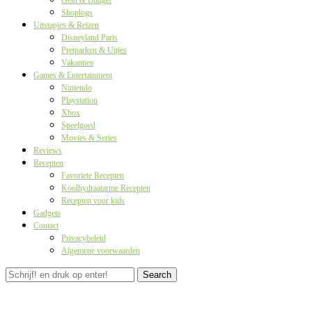
Geld & Budget
Shoplogs
Uitstapjes & Reizen
Disneyland Paris
Pretparken & Uitjes
Vakanties
Games & Entertainment
Nintendo
Playstation
Xbox
Speelgoed
Movies & Series
Reviews
Recepten
Favoriete Recepten
Koolhydraatarme Recepten
Recepten voor kids
Gadgets
Contact
Privacybeleid
Algemene voorwaarden
Search