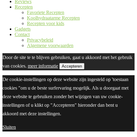
Reviews
Recepten
Favoriete Recepten
Koolhydraatarme Recepten
Recepten voor kids
Gadgets
Contact
Privacybeleid
Algemene voorwaarden
Door de site te te blijven gebruiken, gaat u akkoord met het gebruik
van cookies.
meer informatie
Accepteren
De cookie-instellingen op deze website zijn ingesteld op 'toestaan
cookies "om u de beste surfervaring mogelijk. Als u doorgaat met
deze website te gebruiken zonder het wijzigen van uw cookie-
instellingen of u klikt op "Accepteren" hieronder dan bent u
akkoord met deze instellingen.
Sluiten