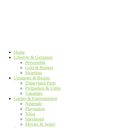
Home
Lifestyle & Gezinnen
Persoonlijk
Geld & Budget
Shoplogs
Uitstapjes & Reizen
Disneyland Paris
Pretparken & Uitjes
Vakanties
Games & Entertainment
Nintendo
Playstation
Xbox
Speelgoed
Movies & Series