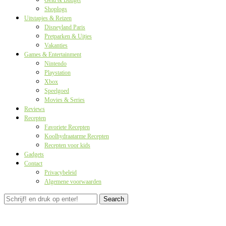
Geld & Budget
Shoplogs
Uitstapjes & Reizen
Disneyland Paris
Pretparken & Uitjes
Vakanties
Games & Entertainment
Nintendo
Playstation
Xbox
Speelgoed
Movies & Series
Reviews
Recepten
Favoriete Recepten
Koolhydraatarme Recepten
Recepten voor kids
Gadgets
Contact
Privacybeleid
Algemene voorwaarden
Search