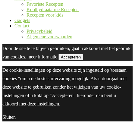
Favoriete Recepten
Koolhydraatarme Recepten
Recepten voor kids
Gadgets
Contact
Privacybeleid
Algemene voorwaarden
Door de site te te blijven gebruiken, gaat u akkoord met het gebruik
van cookies.
meer informatie
Accepteren
De cookie-instellingen op deze website zijn ingesteld op 'toestaan
cookies "om u de beste surfervaring mogelijk. Als u doorgaat met
deze website te gebruiken zonder het wijzigen van uw cookie-
instellingen of u klikt op "Accepteren" hieronder dan bent u
akkoord met deze instellingen.
Sluiten