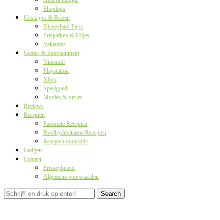
Geld & Budget
Shoplogs
Uitstapjes & Reizen
Disneyland Paris
Pretparken & Uitjes
Vakanties
Games & Entertainment
Nintendo
Playstation
Xbox
Speelgoed
Movies & Series
Reviews
Recepten
Favoriete Recepten
Koolhydraatarme Recepten
Recepten voor kids
Gadgets
Contact
Privacybeleid
Algemene voorwaarden
Search