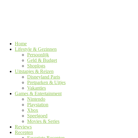
Home
Lifestyle & Gezinnen
Persoonlijk
Geld & Budget
Shoplogs
Uitstapjes & Reizen
Disneyland Paris
Pretparken & Uitjes
Vakanties
Games & Entertainment
Nintendo
Playstation
Xbox
Speelgoed
Movies & Series
Reviews
Recepten
Favoriete Recepten