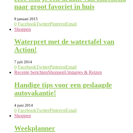
naar groot favoriet in huis
9 januari 2015
0
Facebook
Twitter
Pinterest
Email
Shoppen
Waterpret met de watertafel van
Action!
7 juli 2014
0
Facebook
Twitter
Pinterest
Email
Recente berichten
Shoppen
Uitstapjes & Reizen
Handige tips voor een geslaagde
autovakantie!
4 juni 2014
0
Facebook
Twitter
Pinterest
Email
Shoppen
Weekplanner