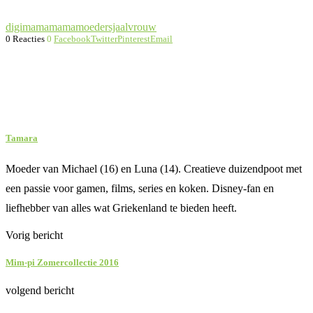
digimama
mama
moeder
sjaal
vrouw
0 Reacties
0
Facebook
Twitter
Pinterest
Email
Tamara
Moeder van Michael (16) en Luna (14). Creatieve duizendpoot met
een passie voor gamen, films, series en koken. Disney-fan en
liefhebber van alles wat Griekenland te bieden heeft.
Vorig bericht
Mim-pi Zomercollectie 2016
volgend bericht