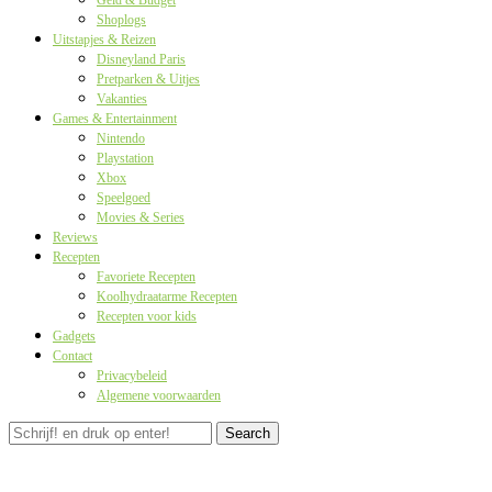
Geld & Budget
Shoplogs
Uitstapjes & Reizen
Disneyland Paris
Pretparken & Uitjes
Vakanties
Games & Entertainment
Nintendo
Playstation
Xbox
Speelgoed
Movies & Series
Reviews
Recepten
Favoriete Recepten
Koolhydraatarme Recepten
Recepten voor kids
Gadgets
Contact
Privacybeleid
Algemene voorwaarden
Search