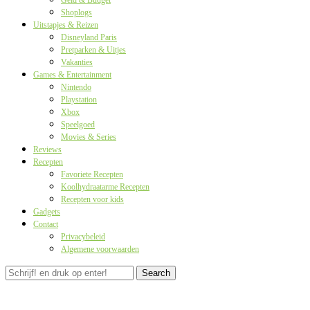
Geld & Budget
Shoplogs
Uitstapjes & Reizen
Disneyland Paris
Pretparken & Uitjes
Vakanties
Games & Entertainment
Nintendo
Playstation
Xbox
Speelgoed
Movies & Series
Reviews
Recepten
Favoriete Recepten
Koolhydraatarme Recepten
Recepten voor kids
Gadgets
Contact
Privacybeleid
Algemene voorwaarden
Search