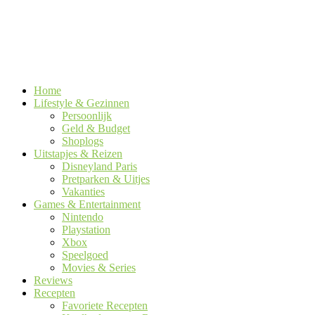
Home
Lifestyle & Gezinnen
Persoonlijk
Geld & Budget
Shoplogs
Uitstapjes & Reizen
Disneyland Paris
Pretparken & Uitjes
Vakanties
Games & Entertainment
Nintendo
Playstation
Xbox
Speelgoed
Movies & Series
Reviews
Recepten
Favoriete Recepten