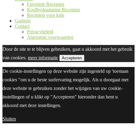
Favoriete Recepten
Koolhydraatarme Recepten
Recepten voor kids
Gadgets
Contact
Privacybeleid
Algemene voorwaarden
Door de site te te blijven gebruiken, gaat u akkoord met het gebruik
van cookies.
meer informatie
Accepteren
De cookie-instellingen op deze website zijn ingesteld op 'toestaan
cookies "om u de beste surfervaring mogelijk. Als u doorgaat met
deze website te gebruiken zonder het wijzigen van uw cookie-
instellingen of u klikt op "Accepteren" hieronder dan bent u
akkoord met deze instellingen.
Sluiten