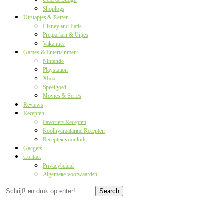
Geld & Budget
Shoplogs
Uitstapjes & Reizen
Disneyland Paris
Pretparken & Uitjes
Vakanties
Games & Entertainment
Nintendo
Playstation
Xbox
Speelgoed
Movies & Series
Reviews
Recepten
Favoriete Recepten
Koolhydraatarme Recepten
Recepten voor kids
Gadgets
Contact
Privacybeleid
Algemene voorwaarden
Search