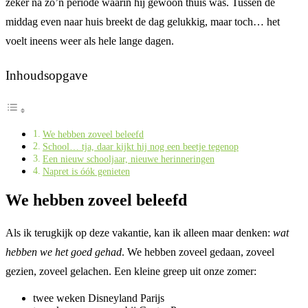
zeker na zo’n periode waarin hij gewoon thuis was. Tussen de
middag even naar huis breekt de dag gelukkig, maar toch… het
voelt ineens weer als hele lange dagen.
Inhoudsopgave
We hebben zoveel beleefd
School… tja, daar kijkt hij nog een beetje tegenop
Een nieuw schooljaar, nieuwe herinneringen
Napret is óók genieten
We hebben zoveel beleefd
Als ik terugkijk op deze vakantie, kan ik alleen maar denken:
wat
hebben we het goed gehad
. We hebben zoveel gedaan, zoveel
gezien, zoveel gelachen. Een kleine greep uit onze zomer:
twee weken Disneyland Parijs