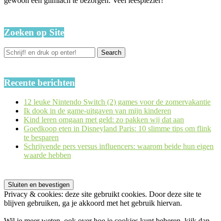
gewoon een glimlach te bezorgen. Veel leesplezier!
Zoeken op Site
Recente berichten
12 leuke Nintendo Switch (2) games voor de zomervakantie
Ik dook in de game-uitgaven van mijn kinderen
Kind leren omgaan met geld: zo pakken wij dat aan
Goedkoop eten in Disneyland Paris: 10 slimme tips om flink
te besparen
Schrijvende pers versus influencers: waarom beide hun eigen
waarde hebben
Privacy & cookies: deze site gebruikt cookies. Door deze site te
blijven gebruiken, ga je akkoord met het gebruik hiervan.
Wil je meer weten, ook over hoe je cookies kunt beheren, kijk dan