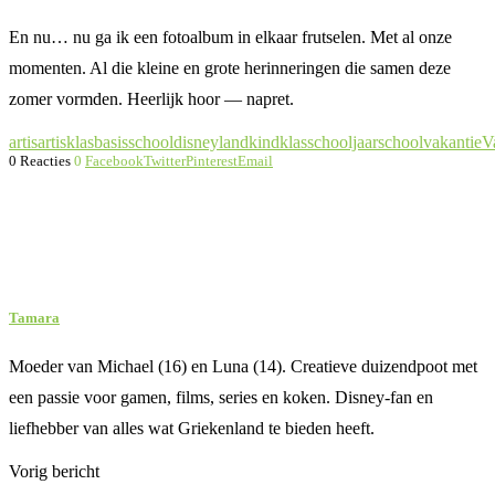
En nu… nu ga ik een fotoalbum in elkaar frutselen. Met al onze
momenten. Al die kleine en grote herinneringen die samen deze
zomer vormden. Heerlijk hoor — napret.
artis
artisklas
basisschool
disneyland
kind
klas
schooljaar
schoolvakantie
V
0 Reacties
0
Facebook
Twitter
Pinterest
Email
Tamara
Moeder van Michael (16) en Luna (14). Creatieve duizendpoot met
een passie voor gamen, films, series en koken. Disney-fan en
liefhebber van alles wat Griekenland te bieden heeft.
Vorig bericht