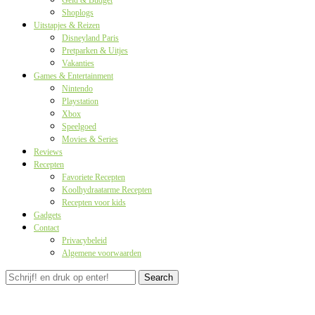
Geld & Budget
Shoplogs
Uitstapjes & Reizen
Disneyland Paris
Pretparken & Uitjes
Vakanties
Games & Entertainment
Nintendo
Playstation
Xbox
Speelgoed
Movies & Series
Reviews
Recepten
Favoriete Recepten
Koolhydraatarme Recepten
Recepten voor kids
Gadgets
Contact
Privacybeleid
Algemene voorwaarden
Search